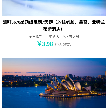
迪拜5678星顶级定制7天游（入住帆船、皇宫、亚特兰
蒂斯酒店）
专车私导，五星酒店，米其林大餐
￥3.98
万/人 2席起