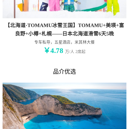
【北海道·TOMAMU冰雪王国】TOMAMU+美瑛+富
良野+小樽+札幌——日本北海道滑雪6天5晚
专车私导，五星酒店，米其林大餐
￥4.78
万/人 2席起
品介优选