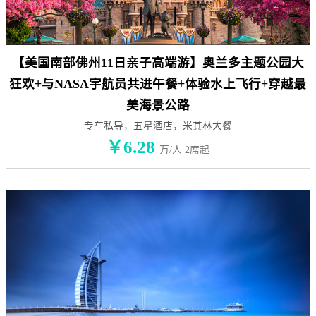
【美国南部佛州11日亲子高端游】奥兰多主题公园大
狂欢+与NASA宇航员共进午餐+体验水上飞行+穿越最
美海景公路
专车私导，五星酒店，米其林大餐
￥6.28
万/人 2席起