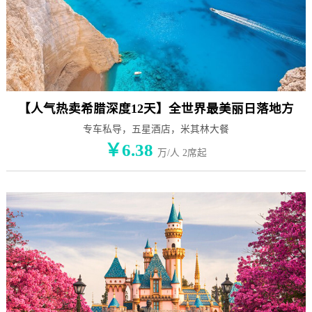
【人气热卖希腊深度12天】全世界最美丽日落地方
专车私导，五星酒店，米其林大餐
￥6.38
万/人 2席起